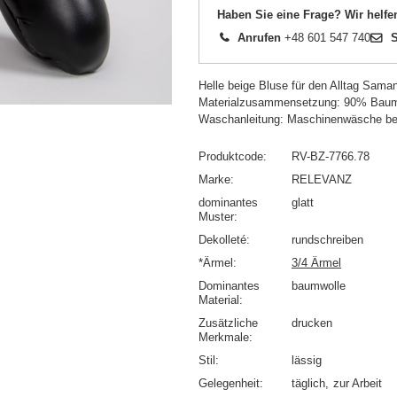
Haben Sie eine Frage? Wir helfe
Anrufen
+48 601 547 740
S
Helle beige Bluse für den Alltag Saman
Materialzusammensetzung: 90% Baum
Waschanleitung: Maschinenwäsche bei
Produktcode
RV-BZ-7766.78
Marke
RELEVANZ
dominantes
glatt
Muster
Dekolleté
rundschreiben
*Ärmel
3/4 Ärmel
Dominantes
baumwolle
Material
Zusätzliche
drucken
Merkmale
Stil
lässig
Gelegenheit
täglich
zur Arbeit