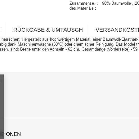
Zusammensetzung
90% Baumwolle
1
des Materials
N
RÜCKGABE & UMTAUSCH
VERSANDKOST
 herrschen. Hergestellt aus hochwertigem Material, einer Baumwoll-Elasthan-M
glebig dank Maschinenwäsche (30°C) oder chemischer Reinigung. Das Model 
ssen, sind: Breite unter den Achseln - 62 cm, Gesamtlänge (Vorderseite) - 5
ATIONEN