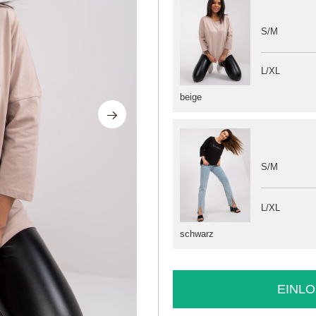
S/M
L/XL
beige
S/M
L/XL
schwarz
EINLO