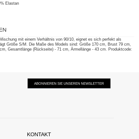
0% Elastan
EN
ischung mit einem Verhältnis von 90/10, eignet es sich perfekt als
trägt Größe S/M. Die Maße des Models sind: Größe 170 cm, Brust 79 cm,
9 cm, Gesamtlänge (Rückseite) - 71 cm, Ärmellänge - 43 cm. Produktcode:
ABONNIEREN SIE UNSEREN NEWSLETTER
KONTAKT