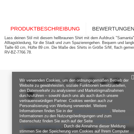
PRODUKTBESCHREIBUNG
BEWERTUNGE
Lass deinen Stil mit diesem hellbraunen Shirt mit dem Aufdruck "Samanta"
Alltagskleidung, für die Stadt und zum Spazierengehen. Bequem und lan
Taille 60 cm, Hüfte 89 cm. Die Maße des Shirts in Größe S/M, flach geme
RV-BZ-7766.78.
Wir verwenden Cookies, um den ordnungsgemäßen Betrieb der
SEI UNS NAH
Website zu gewährleisten, soziale Funktionen bereitzustellen,
den Datenverkehr zu analysieren und Marketingmaßnahmen
durchzuführen – sowohl durch uns als auch durch unsere
vertrauenswürdigen Partner. Cookies werden auch zur
Personalisierung von Werbung verwendet. Weitere
Informationen finden Sie in der
Datenschutzrichtlinie
. Weitere
Informationen zu den Nutzungsbedingungen und zum
Datenschutz finden Sie auch auf der Seite
Google Datenschutz
& Nutzungsbedingungen
. Durch die Annahme dieser Meldung
FABRIKPREIS-GROSSHANDEL-K
INFORM
stimmen Sie der Speicherung von Cookies auf Ihrem Computer