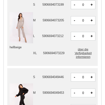
-
+
S
5906694073199
-
+
M
5906694073205
-
+
L
5906694073212
hellbeige
über die
XL
5906694073229
Verfügbarkeit
informieren
-
+
S
5906694049446
-
+
M
5906694049453