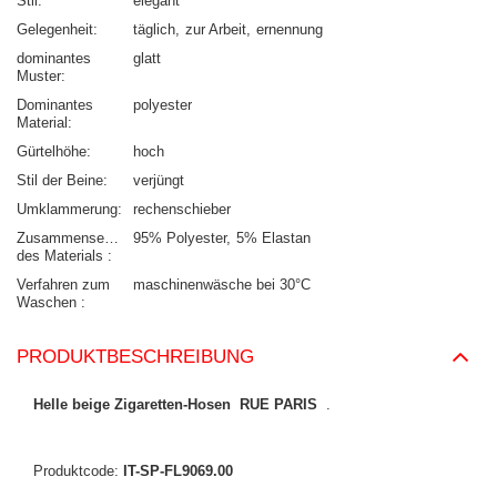
Stil
elegant
Gelegenheit
täglich
zur Arbeit
ernennung
dominantes
glatt
Muster
Dominantes
polyester
Material
Gürtelhöhe
hoch
Stil der Beine
verjüngt
Umklammerung
rechenschieber
Zusammensetzung
95% Polyester
5% Elastan
des Materials
Verfahren zum
maschinenwäsche bei 30°C
Waschen
PRODUKTBESCHREIBUNG
Helle beige Zigaretten-Hosen RUE PARIS
.
Produktcode:
IT-SP-FL9069.00