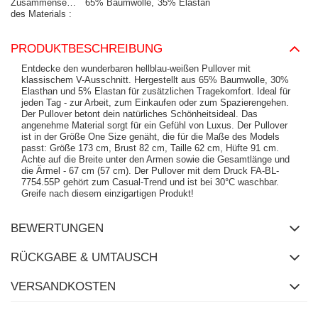
Zusammensetzung
65% Baumwolle
35% Elastan
des Materials
PRODUKTBESCHREIBUNG
Entdecke den wunderbaren hellblau-weißen Pullover mit
klassischem V-Ausschnitt. Hergestellt aus 65% Baumwolle, 30%
Elasthan und 5% Elastan für zusätzlichen Tragekomfort. Ideal für
jeden Tag - zur Arbeit, zum Einkaufen oder zum Spazierengehen.
Der Pullover betont dein natürliches Schönheitsideal. Das
angenehme Material sorgt für ein Gefühl von Luxus. Der Pullover
ist in der Größe One Size genäht, die für die Maße des Models
passt: Größe 173 cm, Brust 82 cm, Taille 62 cm, Hüfte 91 cm.
Achte auf die Breite unter den Armen sowie die Gesamtlänge und
die Ärmel - 67 cm (57 cm). Der Pullover mit dem Druck FA-BL-
7754.55P gehört zum Casual-Trend und ist bei 30°C waschbar.
Greife nach diesem einzigartigen Produkt!
BEWERTUNGEN
RÜCKGABE & UMTAUSCH
VERSANDKOSTEN