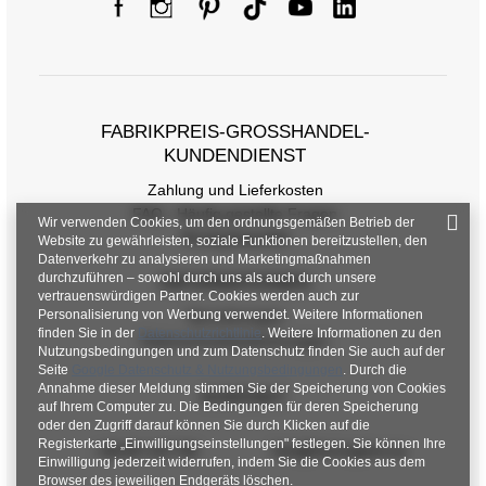
FABRIKPREIS-GROSSHANDEL-K
UNDENDIENST
Zahlung und Lieferkosten
FAQ - Häufig gestellte Fragen
Wir verwenden Cookies, um den ordnungsgemäßen Betrieb der
Größentabelle
Rückgabepolitik
Website zu gewährleisten, soziale Funktionen bereitzustellen, den
Datenverkehr zu analysieren und Marketingmaßnahmen
Maße flach gemessen (+/- 1cm)
durchzuführen – sowohl durch uns als auch durch unsere
INFORMATIONEN
vertrauenswürdigen Partner. Cookies werden auch zur
Personalisierung von Werbung verwendet. Weitere Informationen
Verordnungen
Größe
S
M
L
finden Sie in der
Datenschutzrichtlinie
. Weitere Informationen zu den
Datenschutzbestimmungen
Nutzungsbedingungen und zum Datenschutz finden Sie auch auf der
[A] Brustumfang
124
130
134
Seite
Google Datenschutz & Nutzungsbedingungen
. Durch die
Annahme dieser Meldung stimmen Sie der Speicherung von Cookies
KONTAKT
[B] Taillenumfang
110
114
116
auf Ihrem Computer zu. Die Bedingungen für deren Speicherung
oder den Zugriff darauf können Sie durch Klicken auf die
[C] Hüftumfang
108
120
122
Registerkarte „Einwilligungseinstellungen" festlegen. Sie können Ihre
+48 601 547 740
hurt@factoryprice.eu
Einwilligung jederzeit widerrufen, indem Sie die Cookies aus dem
[D] Gesamtlänge
82
83
83
Browser des jeweiligen Endgeräts löschen.