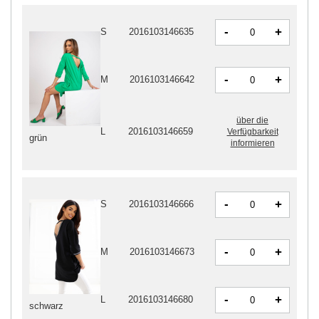
-
+
S
2016103146635
-
+
M
2016103146642
über die
L
2016103146659
Verfügbarkeit
grün
informieren
-
+
S
2016103146666
-
+
M
2016103146673
-
+
L
2016103146680
schwarz