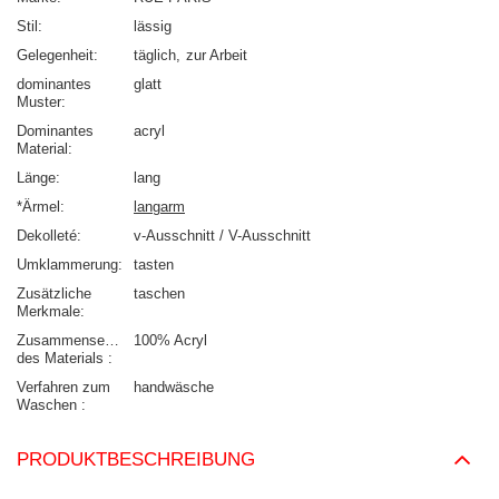
Stil
lässig
Gelegenheit
täglich
zur Arbeit
dominantes
glatt
Muster
Dominantes
acryl
Material
Länge
lang
*Ärmel
langarm
Dekolleté
v-Ausschnitt / V-Ausschnitt
Umklammerung
tasten
Zusätzliche
taschen
Merkmale
Zusammensetzung
100% Acryl
des Materials
Verfahren zum
handwäsche
Waschen
PRODUKTBESCHREIBUNG