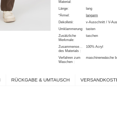
Material
Länge
lang
*Ärmel
langarm
Dekolleté
v-Ausschnitt / V-Aus
Umklammerung
tasten
Zusätzliche
taschen
Merkmale
Zusammensetzung
100% Acryl
des Materials
Verfahren zum
maschinenwäsche b
Waschen
N
RÜCKGABE & UMTAUSCH
VERSANDKOST