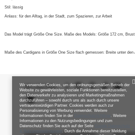
Stil: lässig
Anlass: für den Alltag, in der Stadt, zum Spazieren, zur Arbeit
Das Model trägt Größe One Size. Maße des Models: Größe 172 cm, Brust 
Maße des Cardigans in Größe One Size flach gemessen: Breite unter den
Wir verwenden Cookies, um den ordnungsgemäßen Betrieb der
SEI UNS NAH
Website zu gewährleisten, soziale Funktionen bereitzustellen,
den Datenverkehr zu analysieren und Marketingmaßnahmen
durchzuführen – sowohl durch uns als auch durch unsere
vertrauenswürdigen Partner. Cookies werden auch zur
Personalisierung von Werbung verwendet. Weitere
Informationen finden Sie in der
Datenschutzrichtlinie
. Weitere
Informationen zu den Nutzungsbedingungen und zum
Datenschutz finden Sie auch auf der Seite
Google Datenschutz
& Nutzungsbedingungen
. Durch die Annahme dieser Meldung
FABRIKPREIS-GROSSHANDEL-K
INFORM