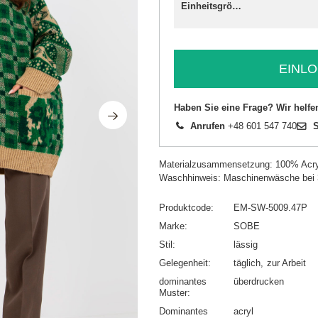
Einheitsgröße
EINLO
Haben Sie eine Frage? Wir helfe
Anrufen
+48 601 547 740
S
Materialzusammensetzung: 100% Acry
Waschhinweis: Maschinenwäsche bei
Produktcode
EM-SW-5009.47P
Marke
SOBE
Stil
lässig
Gelegenheit
täglich
zur Arbeit
dominantes
überdrucken
Muster
Dominantes
acryl