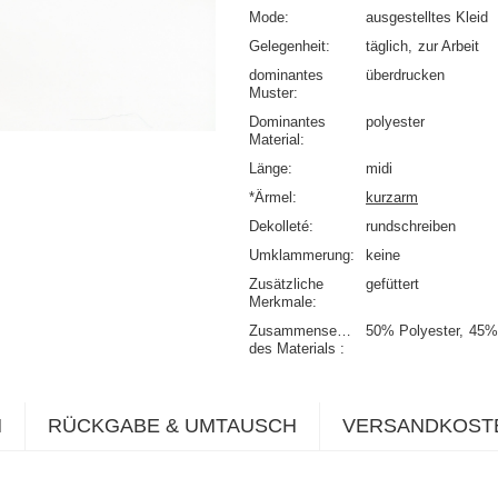
Mode
ausgestelltes Kleid
Gelegenheit
täglich
zur Arbeit
dominantes
überdrucken
Muster
Dominantes
polyester
Material
Länge
midi
*Ärmel
kurzarm
Dekolleté
rundschreiben
Umklammerung
keine
Zusätzliche
gefüttert
Merkmale
Zusammensetzung
50% Polyester
45%
des Materials
N
RÜCKGABE & UMTAUSCH
VERSANDKOST