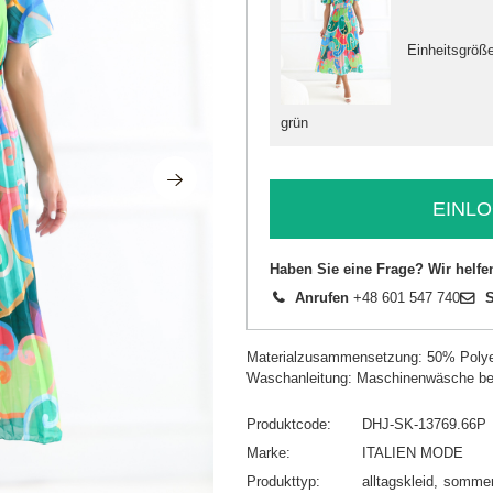
Einheitsgröß
grün
EINLO
Haben Sie eine Frage? Wir helfe
Anrufen
+48 601 547 740
S
Materialzusammensetzung: 50% Polye
Waschanleitung: Maschinenwäsche be
Produktcode
DHJ-SK-13769.66P
Marke
ITALIEN MODE
Produkttyp
alltagskleid
sommer