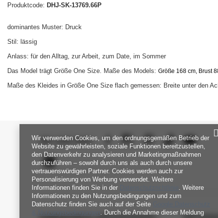
Produktcode:
DHJ-SK-13769.66P
dominantes Muster: Druck
Stil: lässig
Anlass: für den Alltag, zur Arbeit, zum Date, im Sommer
Das Model trägt Größe One Size. Maße des Models:
Größe 168 cm, Brust 88
Maße des Kleides in Größe One Size flach gemessen: Breite unter den Ac
Wir verwenden Cookies, um den ordnungsgemäßen Betrieb der
SEI UNS NAH
Website zu gewährleisten, soziale Funktionen bereitzustellen,
den Datenverkehr zu analysieren und Marketingmaßnahmen
durchzuführen – sowohl durch uns als auch durch unsere
vertrauenswürdigen Partner. Cookies werden auch zur
Personalisierung von Werbung verwendet. Weitere
Informationen finden Sie in der
Datenschutzrichtlinie
. Weitere
Informationen zu den Nutzungsbedingungen und zum
Datenschutz finden Sie auch auf der Seite
Google Datenschutz
& Nutzungsbedingungen
. Durch die Annahme dieser Meldung
FABRIKPREIS-GROSSHANDEL-K
INFORM