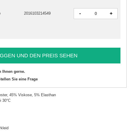
-
+
e
2016103214549
GGEN UND DEN PREIS SEHEN
n Ihnen gerne.
tellen Sie eine Frage
ster, 45% Viskose, 5% Elasthan
i 30°C
kleid