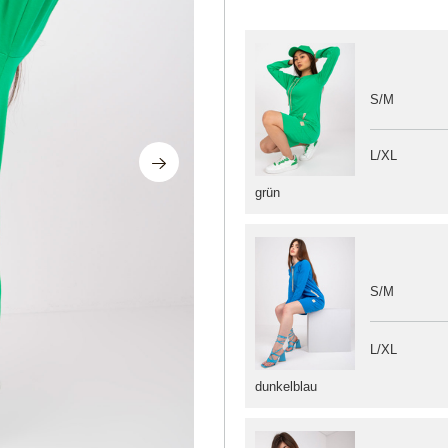
S/M
L/XL
grün
S/M
L/XL
dunkelblau