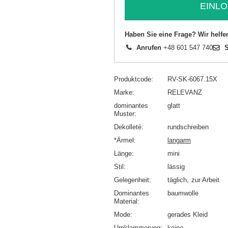
EINLO
Haben Sie eine Frage? Wir helfe
Anrufen
+48 601 547 740
S
Produktcode
RV-SK-6067.15X
Marke
RELEVANZ
dominantes
glatt
Muster
Dekolleté
rundschreiben
*Ärmel
langarm
Länge
mini
Stil
lässig
Gelegenheit
täglich
zur Arbeit
Dominantes
baumwolle
Material
Mode
gerades Kleid
Umklammerung
keine