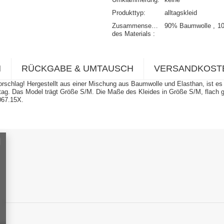
Produkttyp
alltagskleid
Zusammensetzung
90% Baumwolle
1
des Materials
N
RÜCKGABE & UMTAUSCH
VERSANDKOST
schlag! Hergestellt aus einer Mischung aus Baumwolle und Elasthan, ist es ko
 Alltag. Das Model trägt Größe S/M. Die Maße des Kleides in Größe S/M, flach
067.15X.