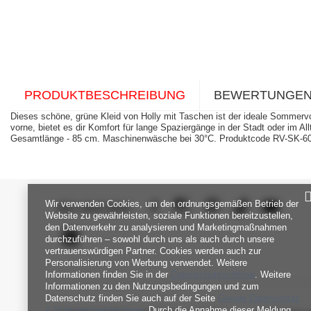
PRODUKTBESCHREIBUNG
BEWERTUNGE
Dieses schöne, grüne Kleid von Holly mit Taschen ist der ideale Sommervor
vorne, bietet es dir Komfort für lange Spaziergänge in der Stadt oder im
Gesamtlänge - 85 cm. Maschinenwäsche bei 30°C. Produktcode RV-SK-6
Wir verwenden Cookies, um den ordnungsgemäßen Betrieb der
SEI UNS NAH
Website zu gewährleisten, soziale Funktionen bereitzustellen,
den Datenverkehr zu analysieren und Marketingmaßnahmen
durchzuführen – sowohl durch uns als auch durch unsere
vertrauenswürdigen Partner. Cookies werden auch zur
Personalisierung von Werbung verwendet. Weitere
Informationen finden Sie in der
Datenschutzrichtlinie
. Weitere
Informationen zu den Nutzungsbedingungen und zum
Datenschutz finden Sie auch auf der Seite
Google Datenschutz
& Nutzungsbedingungen
. Durch die Annahme dieser Meldung