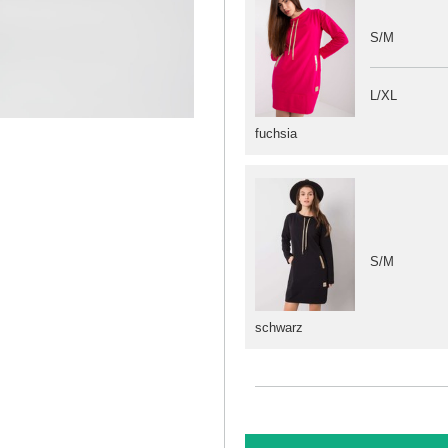
S/M
L/XL
fuchsia
S/M
schwarz