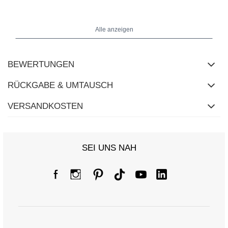
Maße des Kleides in Größe One Size flach gemessen: Breite unter
Alle anzeigen
den Achseln - 31 cm, Gesamtlänge - 109 cm (dehnbares Material).
BEWERTUNGEN
RÜCKGABE & UMTAUSCH
VERSANDKOSTEN
SEI UNS NAH