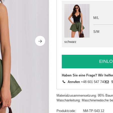
M/L
S/M
schwarz
EINLO
Haben Sie eine Frage? Wir helfe
Anrufen
+48 601 547 740
S
Materialzusammensetzung: 95% Baum
Waschanleitung: Maschinenwäsche be
Produktcode
NM-TP-543.12