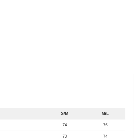
S/M
M/L
74
76
70
74