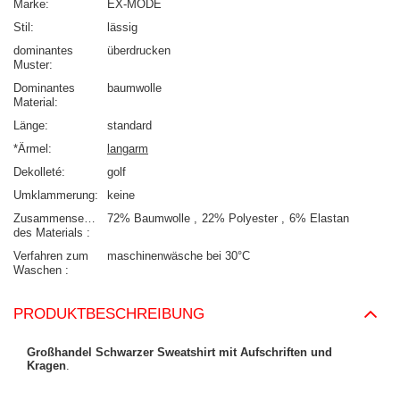
Marke
EX-MODE
Stil
lässig
dominantes
überdrucken
Muster
Dominantes
baumwolle
Material
Länge
standard
*Ärmel
langarm
Dekolleté
golf
Umklammerung
keine
Zusammensetzung
72% Baumwolle
22% Polyester
6% Elastan
des Materials
Verfahren zum
maschinenwäsche bei 30°C
Waschen
PRODUKTBESCHREIBUNG
Großhandel Schwarzer Sweatshirt mit Aufschriften und
Kragen
.