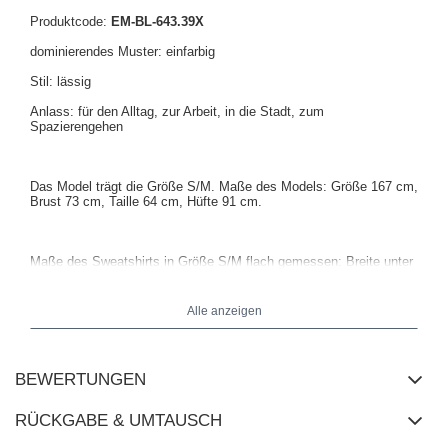
Produktcode:
EM-BL-643.39X
dominierendes Muster: einfarbig
Stil: lässig
Anlass: für den Alltag, zur Arbeit, in die Stadt, zum
Spazierengehen
Das Model trägt die Größe S/M. Maße des Models: Größe 167 cm,
Brust 73 cm, Taille 64 cm, Hüfte 91 cm.
Maße des Sweatshirts in Größe S/M flach gemessen: Breite unter
den Achseln - 65 cm, Ärmellänge - 61 cm, Gesamtlänge - 58 cm.
Alle anzeigen
BEWERTUNGEN
RÜCKGABE & UMTAUSCH