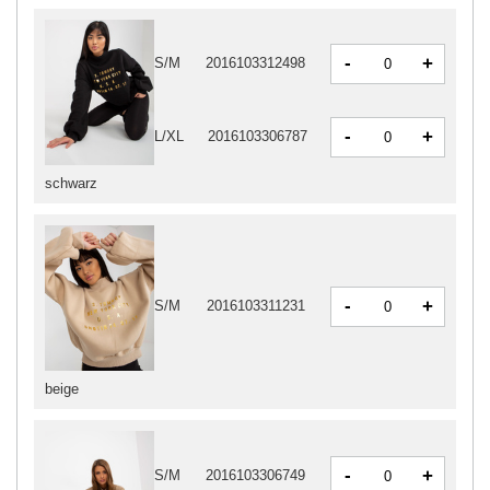
-
+
S/M
2016103312498
-
+
L/XL
2016103306787
schwarz
-
+
S/M
2016103311231
beige
-
+
S/M
2016103306749