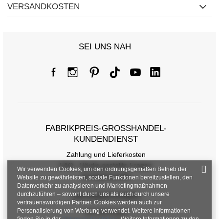
VERSANDKOSTEN
SEI UNS NAH
FABRIKPREIS-GROSSHANDEL-K
UNDENDIENST
Zahlung und Lieferkosten
FAQ - Häufig gestellte Fragen
Wir verwenden Cookies, um den ordnungsgemäßen Betrieb der
Rückgabepolitik
Website zu gewährleisten, soziale Funktionen bereitzustellen, den
Datenverkehr zu analysieren und Marketingmaßnahmen
durchzuführen – sowohl durch uns als auch durch unsere
INFORMATIONEN
vertrauenswürdigen Partner. Cookies werden auch zur
Personalisierung von Werbung verwendet. Weitere Informationen
Verordnungen