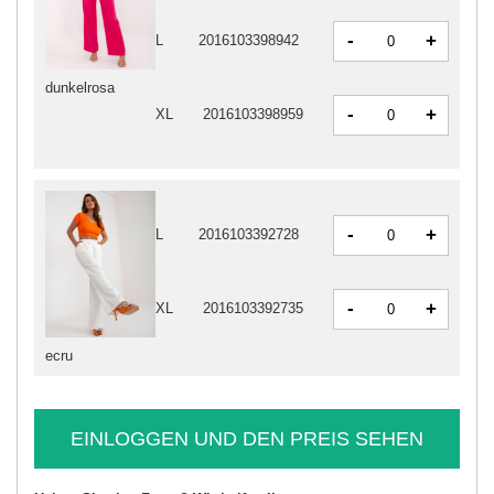
-
+
L
2016103398942
dunkelrosa
-
+
XL
2016103398959
-
+
L
2016103392728
-
+
XL
2016103392735
ecru
EINLOGGEN UND DEN PREIS SEHEN