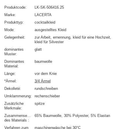
Produktcode
LK-SK-506416.25
Marke
LACERTA
Produkttyp
cocktailkleid
Mode
ausgestelltes Kleid
Gelegenheit
zur Arbeit
ernennung
kleid für eine Hochzeit
kleid für Silvester
dominantes
glatt
Muster
Dominantes
baumwolle
Material
Länge
vor dem Knie
*Ärmel
3/4 Ärmel
Dekolleté
rundschreiben
Umklammerung
rechenschieber
Zusätzliche
spitze
Merkmale
Zusammensetzung
65% Baumwolle
30% Polyester
5% Elastan
des Materials
Verfahren zum
maschinenwäsche bei 30°C