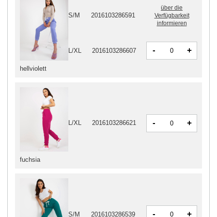
über die
S/M
2016103286591
Verfügbarkeit
informieren
-
+
L/XL
2016103286607
hellviolett
-
+
L/XL
2016103286621
fuchsia
-
+
S/M
2016103286539