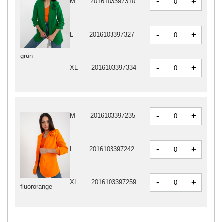
-
+
M
2016103397310
-
+
L
2016103397327
grün
-
+
XL
2016103397334
-
+
M
2016103397235
-
+
L
2016103397242
-
+
XL
2016103397259
fluororange