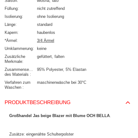
Saison
wiosna
lato
Füllung
nicht zutreffend
Isolierung
ohne Isolierung
Länge
standard
Kapern
haubenlos
*Ärmel
3/4 Ärmel
Umklammerung
keine
Zusätzliche
gefüttert
falten
Merkmale
Zusammensetzung
95% Polyester
5% Elastan
des Materials
Verfahren zum
maschinenwäsche bei 30°C
Waschen
PRODUKTBESCHREIBUNG
Großhandel Jas beige Blazer mit Blume OCH BELLA
.
Zusätze: eingenähte Schulterpolster