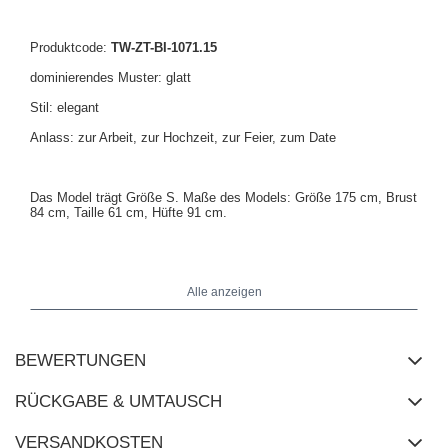
Produktcode:
TW-ZT-BI-1071.15
dominierendes Muster: glatt
Stil: elegant
Anlass: zur Arbeit, zur Hochzeit, zur Feier, zum Date
Das Model trägt Größe S. Maße des Models: Größe 175 cm, Brust
84 cm, Taille 61 cm, Hüfte 91 cm.
Maße des Blazers in Größe S flach gemessen: Breite unter den
Achseln - 51 cm, Ärmellänge - 44 cm, Gesamtlänge - 72 cm.
Alle anzeigen
BEWERTUNGEN
RÜCKGABE & UMTAUSCH
VERSANDKOSTEN