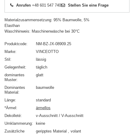
Anrufen
+48 601 547 740
Stellen Sie eine Frage
Materialzusammensetzung: 95% Baumwolle, 5%
Elasthan
Waschhinweis: Maschinenwäsche bei 30°C
Produktcode
NM-BZ-JX-08909.25
Marke
VINCEOTTO
Stil
lässig
Gelegenheit
täglich
dominantes
glatt
Muster
Dominantes
baumwolle
Material
Länge
standard
*Ärmel
ärmellos
Dekolleté
v-Ausschnitt / V-Ausschnitt
Umklammerung
keine
Zusätzliche
geripptes Material
volant