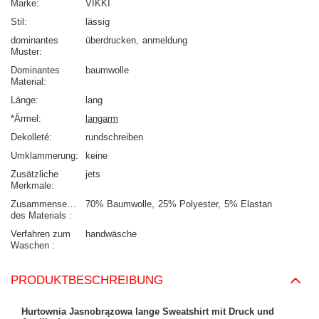
Marke
VIKKI
Stil
lässig
dominantes
überdrucken
anmeldung
Muster
Dominantes
baumwolle
Material
Länge
lang
*Ärmel
langarm
Dekolleté
rundschreiben
Umklammerung
keine
Zusätzliche
jets
Merkmale
Zusammensetzung
70% Baumwolle
25% Polyester
5% Elastan
des Materials
Verfahren zum
handwäsche
Waschen
PRODUKTBESCHREIBUNG
Hurtownia Jasnobrązowa lange Sweatshirt mit Druck und