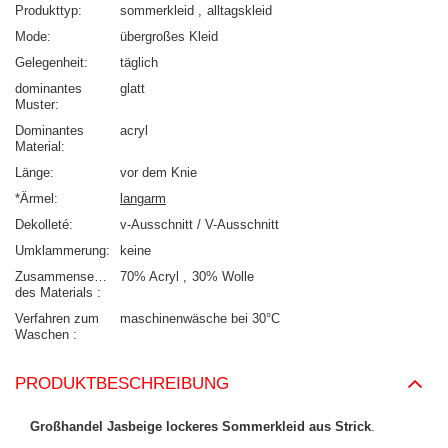
Produkttyp
sommerkleid
alltagskleid
Mode
übergroßes Kleid
Gelegenheit
täglich
dominantes
glatt
Muster
Dominantes
acryl
Material
Länge
vor dem Knie
*Ärmel
langarm
Dekolleté
v-Ausschnitt / V-Ausschnitt
Umklammerung
keine
Zusammensetzung
70% Acryl
30% Wolle
des Materials
Verfahren zum
maschinenwäsche bei 30°C
Waschen
PRODUKTBESCHREIBUNG
Großhandel Jasbeige lockeres Sommerkleid aus Strick
.