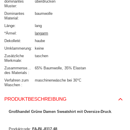
dominantes
überdrucken
Muster
Dominantes
baumwolle
Material
Länge
lang
*Ärmel
langarm
Dekolleté
haube
Umklammerung
keine
Zusätzliche
taschen
Merkmale
Zusammensetzung
65% Baumwolle
35% Elastan
des Materials
Verfahren zum
maschinenwäsche bei 30°C
Waschen
PRODUKTBESCHREIBUNG
Großhandel Grüne Damen Sweatshirt mit Oversize-Druck
.
Produktcode:
FA-BL-8117.48