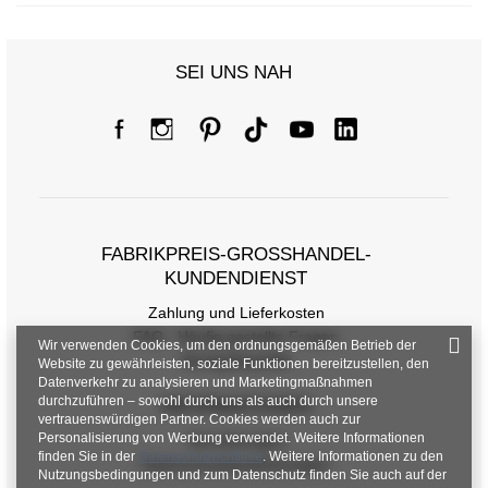
SEI UNS NAH
Größentabelle
FABRIKPREIS-GROSSHANDEL-K
Maße flach gemessen (+/- 1cm)
UNDENDIENST
Größe
S/M
L/XL
Zahlung und Lieferkosten
FAQ - Häufig gestellte Fragen
Wir verwenden Cookies, um den ordnungsgemäßen Betrieb der
[A] Brustumfang
72
76
Rückgabepolitik
Website zu gewährleisten, soziale Funktionen bereitzustellen, den
Datenverkehr zu analysieren und Marketingmaßnahmen
[C] Hüftumfang
82
86
durchzuführen – sowohl durch uns als auch durch unsere
INFORMATIONEN
vertrauenswürdigen Partner. Cookies werden auch zur
[D] Gesamtlänge
30
30
Personalisierung von Werbung verwendet. Weitere Informationen
Verordnungen
finden Sie in der
Datenschutzrichtlinie
. Weitere Informationen zu den
Datenschutzbestimmungen
[E] Ärmellänge
-
-
Nutzungsbedingungen und zum Datenschutz finden Sie auch auf der