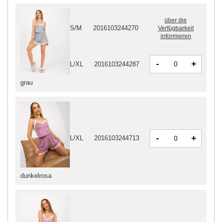
über die
S/M
2016103244270
Verfügbarkeit
informieren
-
+
L/XL
2016103244287
grau
-
+
L/XL
2016103244713
dunkelrosa