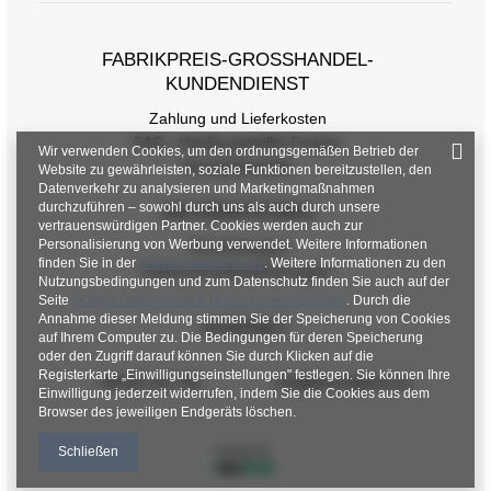
FABRIKPREIS-GROSSHANDEL-K
UNDENDIENST
Zahlung und Lieferkosten
FAQ - Häufig gestellte Fragen
Wir verwenden Cookies, um den ordnungsgemäßen Betrieb der
Rückgabepolitik
Website zu gewährleisten, soziale Funktionen bereitzustellen, den
Datenverkehr zu analysieren und Marketingmaßnahmen
durchzuführen – sowohl durch uns als auch durch unsere
INFORMATIONEN
vertrauenswürdigen Partner. Cookies werden auch zur
Personalisierung von Werbung verwendet. Weitere Informationen
Verordnungen
finden Sie in der
Datenschutzrichtlinie
. Weitere Informationen zu den
Datenschutzbestimmungen
Nutzungsbedingungen und zum Datenschutz finden Sie auch auf der
Seite
Google Datenschutz & Nutzungsbedingungen
. Durch die
Annahme dieser Meldung stimmen Sie der Speicherung von Cookies
KONTAKT
auf Ihrem Computer zu. Die Bedingungen für deren Speicherung
oder den Zugriff darauf können Sie durch Klicken auf die
Registerkarte „Einwilligungseinstellungen" festlegen. Sie können Ihre
+48 601 547 740
hurt@factoryprice.eu
Einwilligung jederzeit widerrufen, indem Sie die Cookies aus dem
Browser des jeweiligen Endgeräts löschen.
Schließen