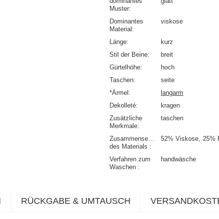
dominantes
glatt
Muster
Dominantes
viskose
Material
Länge
kurz
Stil der Beine
breit
Gürtelhöhe
hoch
Taschen
seite
*Ärmel
langarm
Dekolleté
kragen
Zusätzliche
taschen
Merkmale
Zusammensetzung
52% Viskose
25% 
des Materials
Verfahren zum
handwäsche
Waschen
N
RÜCKGABE & UMTAUSCH
VERSANDKOST