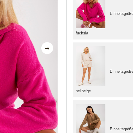
Einheitsgröß
fuchsia
Einheitsgröß
hellbeige
Einheitsgröß