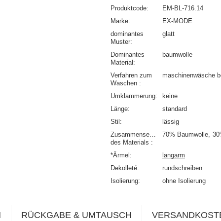
Produktcode
EM-BL-716.14
Marke
EX-MODE
dominantes
glatt
Muster
Dominantes
baumwolle
Material
Verfahren zum
maschinenwäsche b
Waschen
Umklammerung
keine
Länge
standard
Stil
lässig
Zusammensetzung
70% Baumwolle
30
des Materials
*Ärmel
langarm
Dekolleté
rundschreiben
Isolierung
ohne Isolierung
N
RÜCKGABE & UMTAUSCH
VERSANDKOST