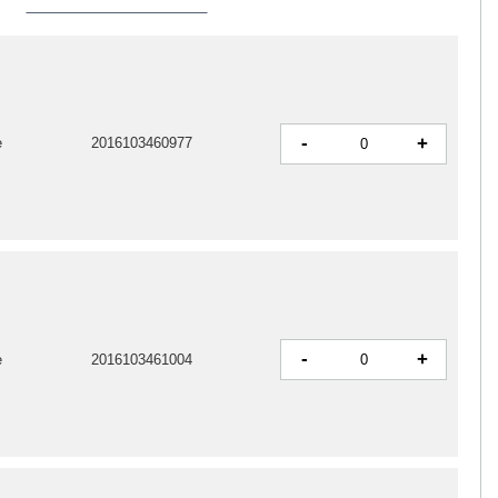
-
+
e
2016103460977
-
+
e
2016103461004