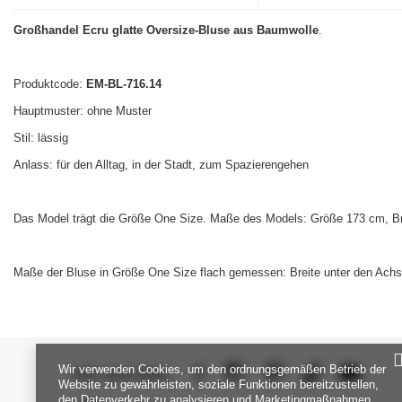
Großhandel Ecru glatte Oversize-Bluse aus Baumwolle
.
Produktcode:
EM-BL-716.14
Hauptmuster: ohne Muster
Stil: lässig
Anlass: für den Alltag, in der Stadt, zum Spazierengehen
Das Model trägt die Größe One Size. Maße des Models: Größe 173 cm, Br
Maße der Bluse in Größe One Size flach gemessen: Breite unter den Achs
Wir verwenden Cookies, um den ordnungsgemäßen Betrieb der
SEI UNS NAH
Website zu gewährleisten, soziale Funktionen bereitzustellen,
den Datenverkehr zu analysieren und Marketingmaßnahmen