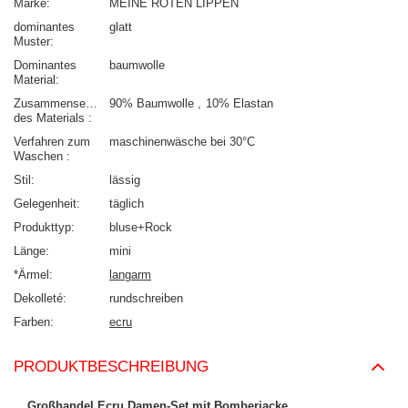
Marke
MEINE ROTEN LIPPEN
dominantes
glatt
Muster
Dominantes
baumwolle
Material
Zusammensetzung
90% Baumwolle
10% Elastan
des Materials
Verfahren zum
maschinenwäsche bei 30°C
Waschen
Stil
lässig
Gelegenheit
täglich
Produkttyp
bluse+Rock
Länge
mini
*Ärmel
langarm
Dekolleté
rundschreiben
Farben
ecru
PRODUKTBESCHREIBUNG
Großhandel Ecru Damen-Set mit Bomberjacke
.