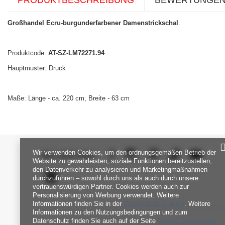
PRODUKTBESCHREIBUNG
BEWERTUNGE
Großhandel Ecru-burgunderfarbener Damenstrickschal
.
Produktcode:
AT-SZ-LM72271.94
Hauptmuster: Druck
Maße: Länge - ca. 220 cm, Breite - 63 cm
Wir verwenden Cookies, um den ordnungsgemäßen Betrieb der
SEI UNS NAH
Website zu gewährleisten, soziale Funktionen bereitzustellen,
den Datenverkehr zu analysieren und Marketingmaßnahmen
durchzuführen – sowohl durch uns als auch durch unsere
vertrauenswürdigen Partner. Cookies werden auch zur
Personalisierung von Werbung verwendet. Weitere
Informationen finden Sie in der
Datenschutzrichtlinie
. Weitere
Informationen zu den Nutzungsbedingungen und zum
Datenschutz finden Sie auch auf der Seite
Google Datenschutz