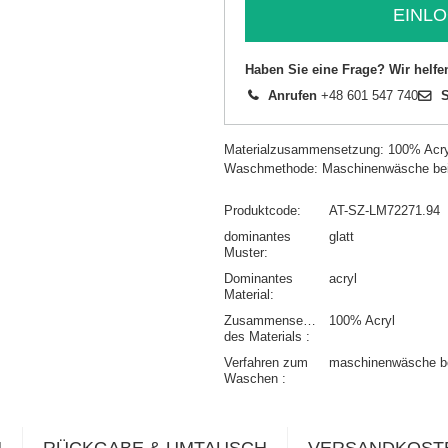
EINLO
Haben Sie eine Frage? Wir helfe
Anrufen
+48 601 547 740
S
Materialzusammensetzung: 100% Acry
Waschmethode: Maschinenwäsche be
Produktcode
AT-SZ-LM72271.94
dominantes
glatt
Muster
Dominantes
acryl
Material
Zusammensetzung
100% Acryl
des Materials
Verfahren zum
maschinenwäsche b
Waschen