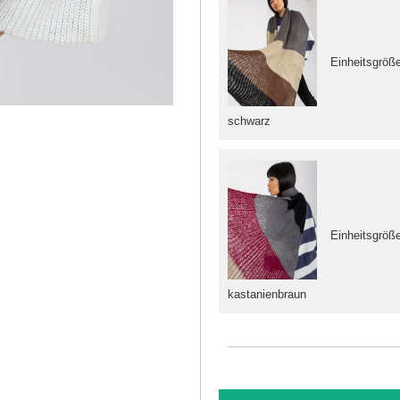
Einheitsgröß
schwarz
Einheitsgröß
kastanienbraun