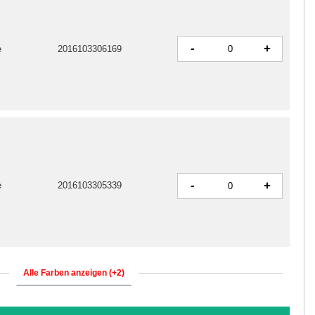
-
+
e
2016103306169
-
+
e
2016103305339
Alle Farben anzeigen (+2)