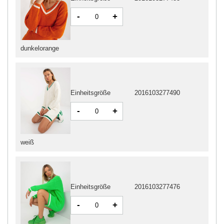
-
+
dunkelorange
Einheitsgröße
2016103277490
-
+
weiß
Einheitsgröße
2016103277476
-
+