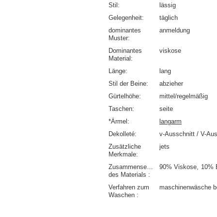
Stil
lässig
Gelegenheit
täglich
dominantes
anmeldung
Muster
Dominantes
viskose
Material
Länge
lang
Stil der Beine
abzieher
Gürtelhöhe
mittel/regelmäßig
Taschen
seite
*Ärmel
langarm
Dekolleté
v-Ausschnitt / V-Aus
Zusätzliche
jets
Merkmale
Zusammensetzung
90% Viskose
10% 
des Materials
Verfahren zum
maschinenwäsche b
Waschen