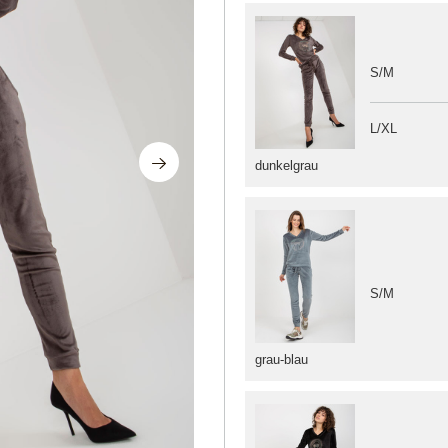
S/M
L/XL
dunkelgrau
S/M
grau-blau