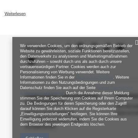
Weiterlesen
Wir verwenden Cookies, um den ordnungsgemäßen Betrieb der
SEI UNS NAH
Website zu gewährleisten, soziale Funktionen bereitzustellen,
den Datenverkehr zu analysieren und Marketingmaßnahmen
durchzuführen – sowohl durch uns als auch durch unsere
vertrauenswürdigen Partner. Cookies werden auch zur
Personalisierung von Werbung verwendet. Weitere
Informationen finden Sie in der
Datenschutzrichtlinie
. Weitere
Informationen zu den Nutzungsbedingungen und zum
Datenschutz finden Sie auch auf der Seite
Google Datenschutz
& Nutzungsbedingungen
. Durch die Annahme dieser Meldung
FABRIKPREIS-GROSSHANDEL-K
INFORM
stimmen Sie der Speicherung von Cookies auf Ihrem Computer
UNDENDIENST
zu. Die Bedingungen für deren Speicherung oder den Zugriff
Verordnun
darauf können Sie durch Klicken auf die Registerkarte
Zahlung und Lieferkosten
Datenschu
„Einwilligungseinstellungen" festlegen. Sie können Ihre
Einwilligung jederzeit widerrufen, indem Sie die Cookies aus
FAQ - Häufig gestellte Fragen
dem Browser des jeweiligen Endgeräts löschen.
Rückgabepolitik