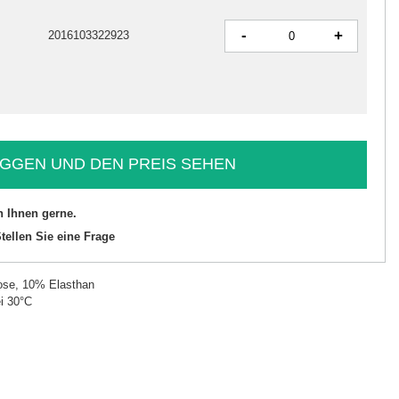
-
+
2016103322923
GGEN UND DEN PREIS SEHEN
n Ihnen gerne.
tellen Sie eine Frage
ose, 10% Elasthan
i 30°C