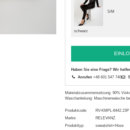
S/M
schwarz
EINLO
Haben Sie eine Frage? Wir helfe
Anrufen
+48 601 547 740
S
Materialzusammensetzung: 90% Visk
Waschanleitung: Maschinenwäsche be
Produktcode
RV-KMPL-8442.23P
Marke
RELEVANZ
Produkttyp
sweatshirt+Hose