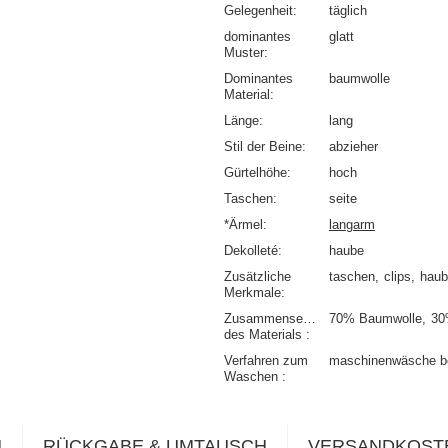
Gelegenheit
täglich
dominantes
glatt
Muster
Dominantes
baumwolle
Material
Länge
lang
Stil der Beine
abzieher
Gürtelhöhe
hoch
Taschen
seite
*Ärmel
langarm
Dekolleté
haube
Zusätzliche
taschen
clips
haub
Merkmale
Zusammensetzung
70% Baumwolle
30
des Materials
Verfahren zum
maschinenwäsche b
Waschen
N
RÜCKGABE & UMTAUSCH
VERSANDKOST