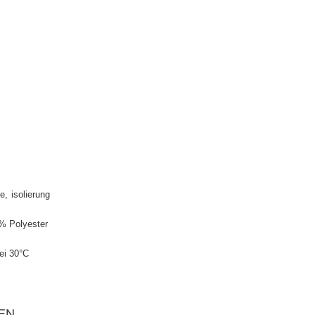
e
isolierung
% Polyester
ei 30°C
EN