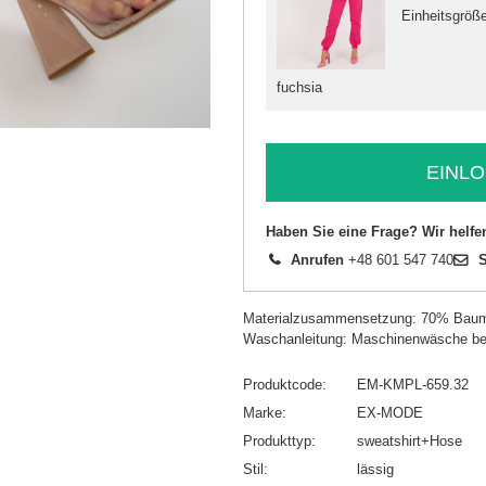
Einheitsgröß
fuchsia
EINLO
Haben Sie eine Frage? Wir helfe
Anrufen
+48 601 547 740
S
Materialzusammensetzung: 70% Baum
Waschanleitung: Maschinenwäsche be
Produktcode
EM-KMPL-659.32
Marke
EX-MODE
Produkttyp
sweatshirt+Hose
Stil
lässig