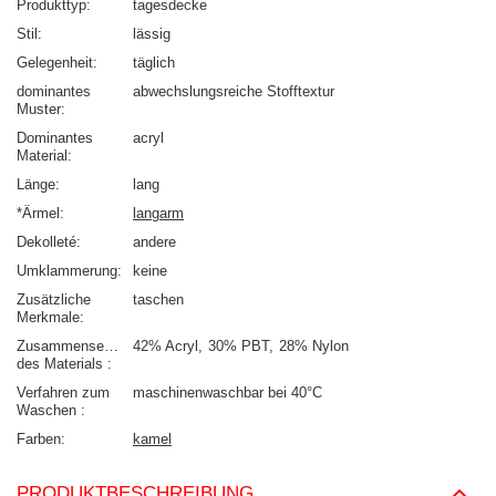
Produkttyp
tagesdecke
Stil
lässig
Gelegenheit
täglich
dominantes
abwechslungsreiche Stofftextur
Muster
Dominantes
acryl
Material
Länge
lang
*Ärmel
langarm
Dekolleté
andere
Umklammerung
keine
Zusätzliche
taschen
Merkmale
Zusammensetzung
42% Acryl
30% PBT
28% Nylon
des Materials
Verfahren zum
maschinenwaschbar bei 40°C
Waschen
Farben
kamel
PRODUKTBESCHREIBUNG