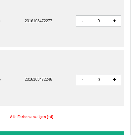
-
+
e
2016103472277
-
+
e
2016103472246
Alle Farben anzeigen (+4)