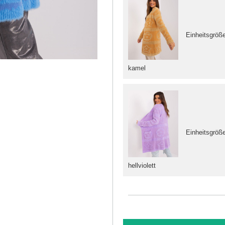
Einheitsgröß
kamel
Einheitsgröß
hellviolett