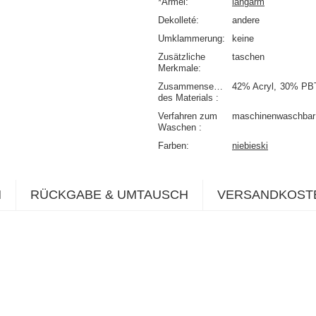
*Ärmel
langarm
Dekolleté
andere
Umklammerung
keine
Zusätzliche
taschen
Merkmale
Zusammensetzung
42% Acryl
30% PB
des Materials
Verfahren zum
maschinenwaschbar 
Waschen
Farben
niebieski
N
RÜCKGABE & UMTAUSCH
VERSANDKOST