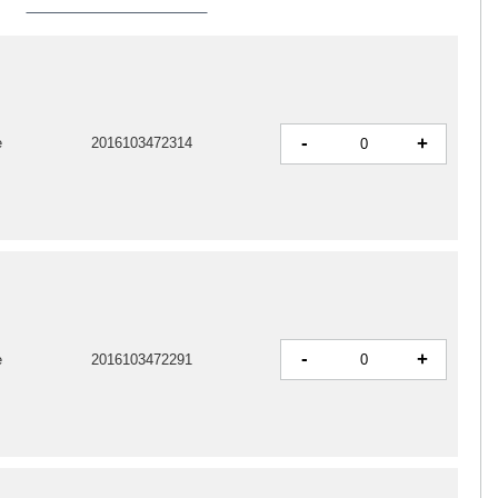
-
+
e
2016103472314
-
+
e
2016103472291