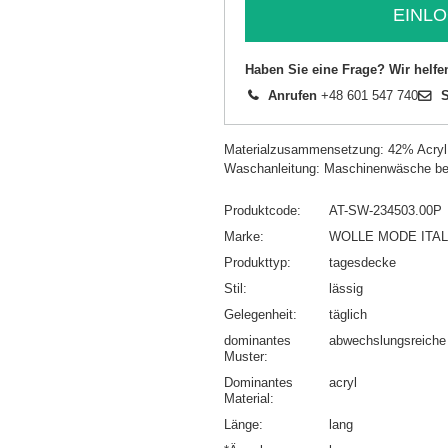
EINLO
Haben Sie eine Frage? Wir helfe
Anrufen
+48 601 547 740
S
Materialzusammensetzung: 42% Acry
Waschanleitung: Maschinenwäsche be
Produktcode
AT-SW-234503.00P
Marke
WOLLE MODE ITAL
Produkttyp
tagesdecke
Stil
lässig
Gelegenheit
täglich
dominantes
abwechslungsreiche 
Muster
Dominantes
acryl
Material
Länge
lang