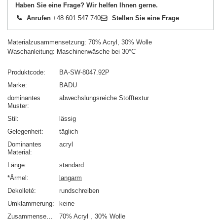
Haben Sie eine Frage? Wir helfen Ihnen gerne.
Anrufen
+48 601 547 740
Stellen Sie eine Frage
Materialzusammensetzung: 70% Acryl, 30% Wolle
Waschanleitung: Maschinenwäsche bei 30°C
Produktcode
BA-SW-8047.92P
Marke
BADU
dominantes
abwechslungsreiche Stofftextur
Muster
Stil
lässig
Gelegenheit
täglich
Dominantes
acryl
Material
Länge
standard
*Ärmel
langarm
Dekolleté
rundschreiben
Umklammerung
keine
Zusammensetzung
70% Acryl
30% Wolle