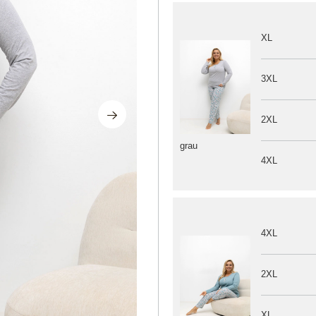
XL
3XL
2XL
grau
4XL
4XL
2XL
XL