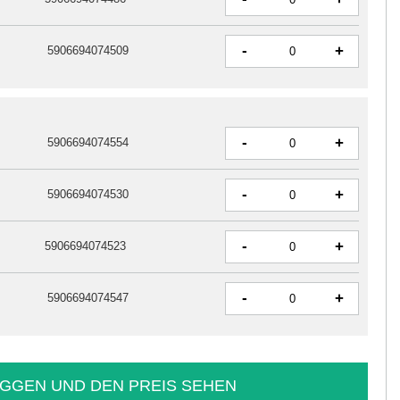
-
+
5906694074509
-
+
5906694074554
-
+
5906694074530
-
+
5906694074523
-
+
5906694074547
GGEN UND DEN PREIS SEHEN