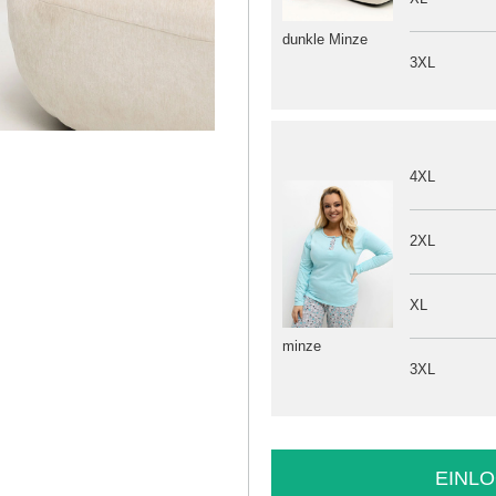
dunkle Minze
3XL
4XL
2XL
XL
minze
3XL
EINLO