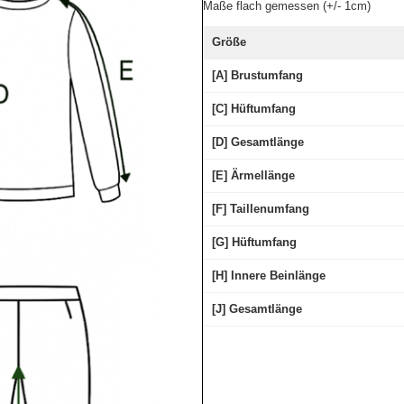
Maße flach gemessen (+/- 1cm)
Größe
[A] Brustumfang
[C] Hüftumfang
[D] Gesamtlänge
[E] Ärmellänge
[F] Taillenumfang
[G] Hüftumfang
[H] Innere Beinlänge
[J] Gesamtlänge