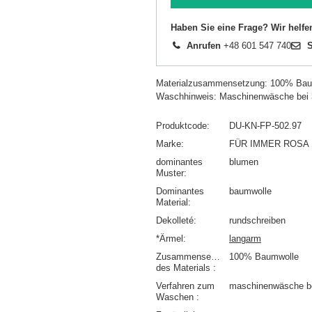
Haben Sie eine Frage? Wir helfe
Anrufen
+48 601 547 740
S
Materialzusammensetzung: 100% Bau
Waschhinweis: Maschinenwäsche bei
Produktcode
DU-KN-FP-502.97
Marke
FÜR IMMER ROSA
dominantes
blumen
Muster
Dominantes
baumwolle
Material
Dekolleté
rundschreiben
*Ärmel
langarm
Zusammensetzung
100% Baumwolle
des Materials
Verfahren zum
maschinenwäsche b
Waschen