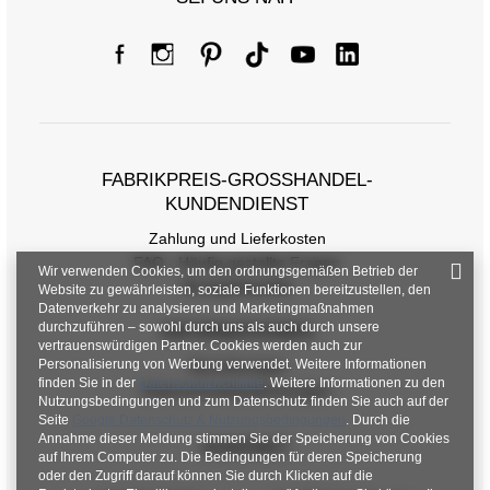
FABRIKPREIS-GROSSHANDEL-K
UNDENDIENST
Zahlung und Lieferkosten
FAQ - Häufig gestellte Fragen
Wir verwenden Cookies, um den ordnungsgemäßen Betrieb der
Rückgabepolitik
Website zu gewährleisten, soziale Funktionen bereitzustellen, den
Datenverkehr zu analysieren und Marketingmaßnahmen
durchzuführen – sowohl durch uns als auch durch unsere
INFORMATIONEN
vertrauenswürdigen Partner. Cookies werden auch zur
Personalisierung von Werbung verwendet. Weitere Informationen
Verordnungen
finden Sie in der
Datenschutzrichtlinie
. Weitere Informationen zu den
Datenschutzbestimmungen
Nutzungsbedingungen und zum Datenschutz finden Sie auch auf der
Seite
Google Datenschutz & Nutzungsbedingungen
. Durch die
Annahme dieser Meldung stimmen Sie der Speicherung von Cookies
KONTAKT
auf Ihrem Computer zu. Die Bedingungen für deren Speicherung
oder den Zugriff darauf können Sie durch Klicken auf die