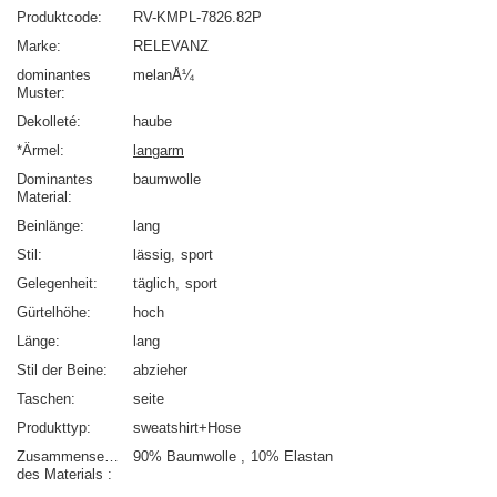
Produktcode
RV-KMPL-7826.82P
Marke
RELEVANZ
dominantes
melanÅ¼
Muster
Dekolleté
haube
*Ärmel
langarm
Dominantes
baumwolle
Material
Beinlänge
lang
Stil
lässig
sport
Gelegenheit
täglich
sport
Gürtelhöhe
hoch
Länge
lang
Stil der Beine
abzieher
Taschen
seite
Produkttyp
sweatshirt+Hose
Zusammensetzung
90% Baumwolle
10% Elastan
des Materials