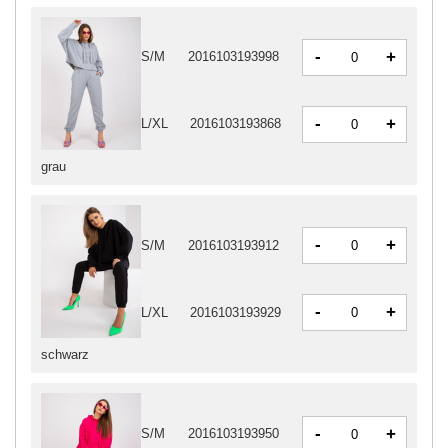
-
+
S/M
2016103193998
-
+
L/XL
2016103193868
grau
-
+
S/M
2016103193912
-
+
L/XL
2016103193929
schwarz
-
+
S/M
2016103193950