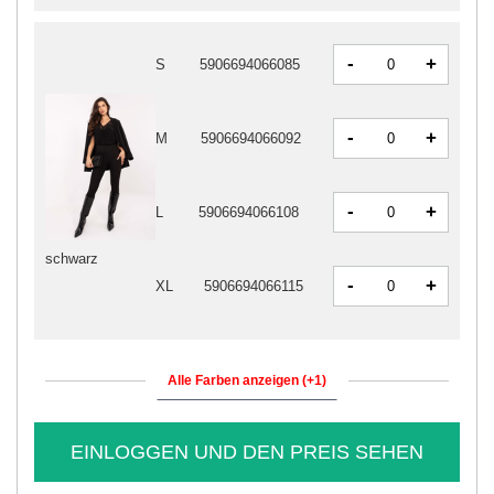
-
+
S
5906694066085
-
+
M
5906694066092
-
+
L
5906694066108
schwarz
-
+
XL
5906694066115
Alle Farben anzeigen (+1)
EINLOGGEN UND DEN PREIS SEHEN