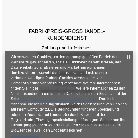
Größentabelle
Maße flach gemessen (+/- 1cm)
Größe
S
M
L
XL
FABRIKPREIS-GROSSHANDEL-K
[F] Taillenumfang
52
56
66
66
UNDENDIENST
[G] Hüftumfang
64
68
72
76
Zahlung und Lieferkosten
FAQ - Häufig gestellte Fragen
Wir verwenden Cookies, um den ordnungsgemäßen Betrieb der
[H] Innenbeinlänge
67
67
68
68
Rückgabepolitik
Website zu gewährleisten, soziale Funktionen bereitzustellen, den
Datenverkehr zu analysieren und Marketingmaßnahmen
[J] Gesamtlänge
92
93
95
96
durchzuführen – sowohl durch uns als auch durch unsere
INFORMATIONEN
vertrauenswürdigen Partner. Cookies werden auch zur
Personalisierung von Werbung verwendet. Weitere Informationen
Verordnungen
finden Sie in der
Datenschutzrichtlinie
. Weitere Informationen zu den
Datenschutzbestimmungen
Nutzungsbedingungen und zum Datenschutz finden Sie auch auf der
Seite
Google Datenschutz & Nutzungsbedingungen
. Durch die
Annahme dieser Meldung stimmen Sie der Speicherung von Cookies
KONTAKT
auf Ihrem Computer zu. Die Bedingungen für deren Speicherung
oder den Zugriff darauf können Sie durch Klicken auf die
Registerkarte „Einwilligungseinstellungen" festlegen. Sie können Ihre
+48 601 547 740
hurt@factoryprice.eu
Einwilligung jederzeit widerrufen, indem Sie die Cookies aus dem
Browser des jeweiligen Endgeräts löschen.