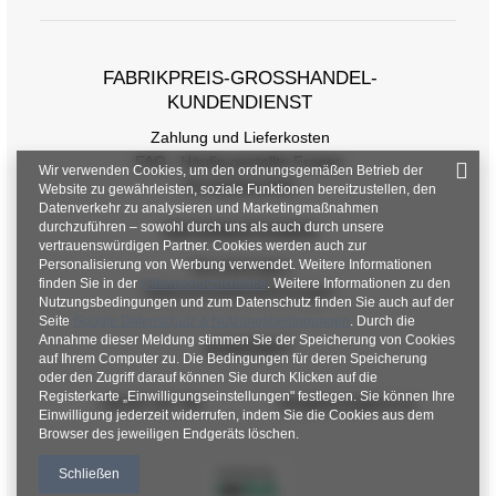
Größentabelle
FABRIKPREIS-GROSSHANDEL-K
Maße flach gemessen (+/- 1cm)
UNDENDIENST
Zahlung und Lieferkosten
Größe
One Size
FAQ - Häufig gestellte Fragen
Wir verwenden Cookies, um den ordnungsgemäßen Betrieb der
[A] Brustumfang
84
Rückgabepolitik
Website zu gewährleisten, soziale Funktionen bereitzustellen, den
Datenverkehr zu analysieren und Marketingmaßnahmen
[C] Hüftumfang
86
durchzuführen – sowohl durch uns als auch durch unsere
INFORMATIONEN
vertrauenswürdigen Partner. Cookies werden auch zur
[D] Gesamtlänge
61
Personalisierung von Werbung verwendet. Weitere Informationen
Verordnungen
finden Sie in der
Datenschutzrichtlinie
. Weitere Informationen zu den
Datenschutzbestimmungen
Nutzungsbedingungen und zum Datenschutz finden Sie auch auf der
[E] Ärmellänge
57
Seite
Google Datenschutz & Nutzungsbedingungen
. Durch die
Annahme dieser Meldung stimmen Sie der Speicherung von Cookies
KONTAKT
auf Ihrem Computer zu. Die Bedingungen für deren Speicherung
oder den Zugriff darauf können Sie durch Klicken auf die
Registerkarte „Einwilligungseinstellungen" festlegen. Sie können Ihre
+48 601 547 740
hurt@factoryprice.eu
Einwilligung jederzeit widerrufen, indem Sie die Cookies aus dem
Browser des jeweiligen Endgeräts löschen.
Schließen