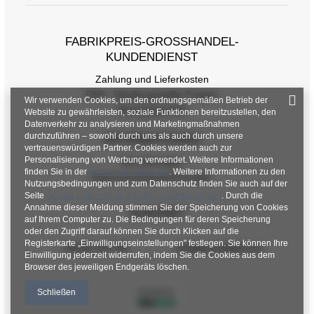
[A] Brustumfang
144
FABRIKPREIS-GROSSHANDEL-K
[C] Hüftumfang
124
UNDENDIENST
[D] Gesamtlänge
69
Zahlung und Lieferkosten
FAQ - Häufig gestellte Fragen
[E] Ärmellänge
56
Wir verwenden Cookies, um den ordnungsgemäßen Betrieb der
Rückgabepolitik
Website zu gewährleisten, soziale Funktionen bereitzustellen, den
Datenverkehr zu analysieren und Marketingmaßnahmen
durchzuführen – sowohl durch uns als auch durch unsere
INFORMATIONEN
vertrauenswürdigen Partner. Cookies werden auch zur
Personalisierung von Werbung verwendet. Weitere Informationen
Verordnungen
finden Sie in der
Datenschutzrichtlinie
. Weitere Informationen zu den
Datenschutzbestimmungen
Nutzungsbedingungen und zum Datenschutz finden Sie auch auf der
Seite
Google Datenschutz & Nutzungsbedingungen
. Durch die
Annahme dieser Meldung stimmen Sie der Speicherung von Cookies
KONTAKT
auf Ihrem Computer zu. Die Bedingungen für deren Speicherung
oder den Zugriff darauf können Sie durch Klicken auf die
Registerkarte „Einwilligungseinstellungen" festlegen. Sie können Ihre
+48 601 547 740
hurt@factoryprice.eu
Einwilligung jederzeit widerrufen, indem Sie die Cookies aus dem
Browser des jeweiligen Endgeräts löschen.
Schließen