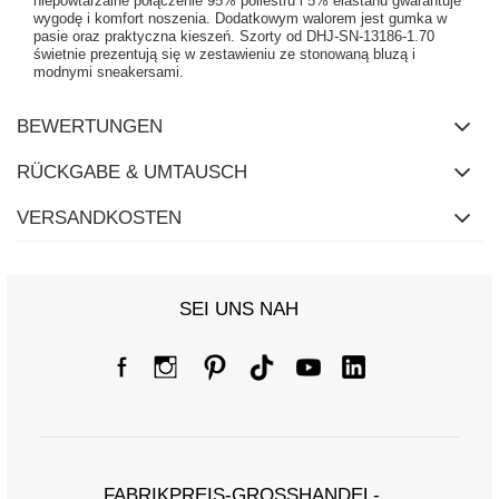
niepowtarzalne połączenie 95% poliestru i 5% elastanu gwarantuje
wygodę i komfort noszenia. Dodatkowym walorem jest gumka w
pasie oraz praktyczna kieszeń. Szorty od DHJ-SN-13186-1.70
świetnie prezentują się w zestawieniu ze stonowaną bluzą i
modnymi sneakersami.
BEWERTUNGEN
RÜCKGABE & UMTAUSCH
VERSANDKOSTEN
SEI UNS NAH
FABRIKPREIS-GROSSHANDEL-K