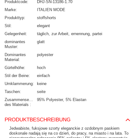
Produktcode
DHJ-SN-13186-1.70
Marke
ITALIEN MODE
Produkttyp
stoffshorts
Stil
elegant
Gelegenheit
täglich
zur Arbeit
ernennung
partei
dominantes
glatt
Muster
Dominantes
polyester
Material
Gürtelhöhe
hoch
Stil der Beine
einfach
Umklammerung
keine
Taschen
seite
Zusammensetzung
95% Polyester
5% Elastan
des Materials
PRODUKTBESCHREIBUNG
Jedwabiste, fuksjowe szorty eleganckie z ozdobnym paskiem
doskonale nadają się na co dzień, do pracy, na miasto i na lata. To