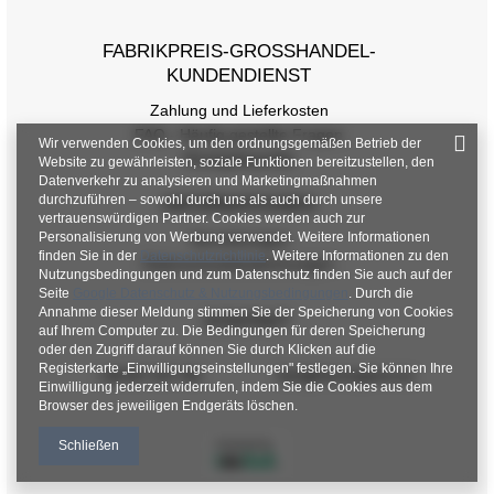
FABRIKPREIS-GROSSHANDEL-K
UNDENDIENST
Zahlung und Lieferkosten
FAQ - Häufig gestellte Fragen
Wir verwenden Cookies, um den ordnungsgemäßen Betrieb der
Rückgabepolitik
Website zu gewährleisten, soziale Funktionen bereitzustellen, den
Datenverkehr zu analysieren und Marketingmaßnahmen
durchzuführen – sowohl durch uns als auch durch unsere
INFORMATIONEN
vertrauenswürdigen Partner. Cookies werden auch zur
Personalisierung von Werbung verwendet. Weitere Informationen
Verordnungen
finden Sie in der
Datenschutzrichtlinie
. Weitere Informationen zu den
Datenschutzbestimmungen
Nutzungsbedingungen und zum Datenschutz finden Sie auch auf der
Seite
Google Datenschutz & Nutzungsbedingungen
. Durch die
Annahme dieser Meldung stimmen Sie der Speicherung von Cookies
KONTAKT
auf Ihrem Computer zu. Die Bedingungen für deren Speicherung
oder den Zugriff darauf können Sie durch Klicken auf die
Registerkarte „Einwilligungseinstellungen" festlegen. Sie können Ihre
+48 601 547 740
hurt@factoryprice.eu
Einwilligung jederzeit widerrufen, indem Sie die Cookies aus dem
Browser des jeweiligen Endgeräts löschen.
Schließen