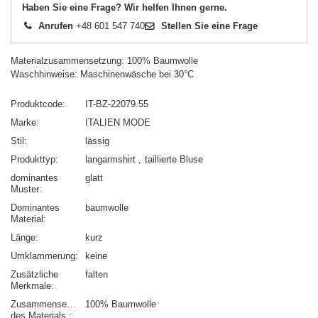
Haben Sie eine Frage? Wir helfen Ihnen gerne.
Anrufen
+48 601 547 740
Stellen Sie eine Frage
Materialzusammensetzung: 100% Baumwolle
Waschhinweise: Maschinenwäsche bei 30°C
Produktcode
IT-BZ-22079.55
Marke
ITALIEN MODE
Stil
lässig
Produkttyp
langarmshirt
taillierte Bluse
dominantes
glatt
Muster
Dominantes
baumwolle
Material
Länge
kurz
Umklammerung
keine
Zusätzliche
falten
Merkmale
Zusammensetzung
100% Baumwolle
des Materials