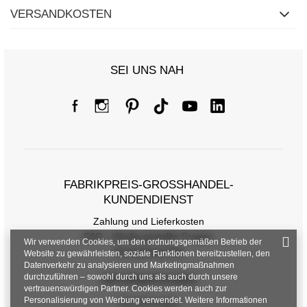
VERSANDKOSTEN
SEI UNS NAH
Größentabelle
Maße flach gemessen (+/- 1cm)
FABRIKPREIS-GROSSHANDEL-K
Größe
S
M
L
UNDENDIENST
[F] Taillenumfang
66
70
74
Zahlung und Lieferkosten
[G] Hüftumfang
82
86
90
FAQ - Häufig gestellte Fragen
Wir verwenden Cookies, um den ordnungsgemäßen Betrieb der
Rückgabepolitik
Website zu gewährleisten, soziale Funktionen bereitzustellen, den
[H] Innenbeinlänge
4
5
6
Datenverkehr zu analysieren und Marketingmaßnahmen
durchzuführen – sowohl durch uns als auch durch unsere
INFORMATIONEN
[J] Gesamtlänge
26
27
28
vertrauenswürdigen Partner. Cookies werden auch zur
Personalisierung von Werbung verwendet. Weitere Informationen
Verordnungen