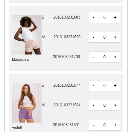
-
+
S
2016103231683
-
+
M
2016103231690
-
+
L
2016103231706
blassrosa
-
+
S
2016103231577
-
+
M
2016103231584
-
+
L
2016103231591
violett