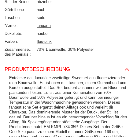
Stil der Beine
abzieher
Gürtelhöhe
hoch
Taschen
seite
*Ärmel
langarm
Dekolleté
haube
Farben
fluo-pink
Zusammensetzung
70% Baumwolle
30% Polyester
des Materials
PRODUKTBESCHREIBUNG
Entdecke das luxuriöse zweiteilige Sweatset aus fluoreszierender
rosa Baumwolle. Es ist oben mit Taschen, einem Gummibund und
Kordeln ausgestattet. Das Set besteht aus einer weiten Bluse und
passenden Hosen. Es ist aus einer Kombination von 70%
Baumwolle und 30% Polyester gefertigt und kann bei niedriger
Temperatur in der Waschmaschine gewaschen werden. Dieses
fantastische Set ergänzt deinen Alltagslook und verleiht dir
Charakter. Das dominierende Muster ist der Druck, der Stil ist
casual. Darüber hinaus ist es ein hervorragender Vorschlag für den
Alltag, für Spaziergänge oder städtische Ausgänge. Der
Produktcode lautet EM-KMPL-734.35P. Dieses Set in der Größe
One Size passt zu einem Modell mit einer Größe von 168 cm,
einem Brustumfang von 82 cm, einer Taille von 62 cm und Hüften