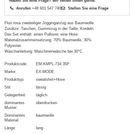
Haben Sie eine Frage? Wir helfen Ihnen gerne.
Anrufen
+48 601 547 740
Stellen Sie eine Frage
Fluo rosa zweiteiliger Jogginganzug aus Baumwolle.
Zusätze: Taschen, Gummizug in der Taille, Kordeln.
Das Set enthält: einen Pullover, eine Hose.
Materialzusammensetzung: 70% Baumwolle, 30%
Polyester.
Waschanleitung: Maschinenwäsche bei 30°C.
Produktcode
EM-KMPL-734.35P
Marke
EX-MODE
Produkttyp
sweatshirt+Hose
Stil
lässig
Gelegenheit
täglich
dominantes
überdrucken
Muster
Dominantes
baumwolle
Material
Länge
lang