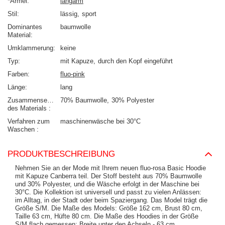
*Ärmel
langarm
Stil
lässig
sport
Dominantes
baumwolle
Material
Umklammerung
keine
Typ
mit Kapuze
durch den Kopf eingeführt
Farben
fluo-pink
Länge
lang
Zusammensetzung
70% Baumwolle
30% Polyester
des Materials
Verfahren zum
maschinenwäsche bei 30°C
Waschen
PRODUKTBESCHREIBUNG
Nehmen Sie an der Mode mit Ihrem neuen fluo-rosa Basic Hoodie
mit Kapuze Canberra teil. Der Stoff besteht aus 70% Baumwolle
und 30% Polyester, und die Wäsche erfolgt in der Maschine bei
30°C. Die Kollektion ist universell und passt zu vielen Anlässen:
im Alltag, in der Stadt oder beim Spaziergang. Das Model trägt die
Größe S/M. Die Maße des Models: Größe 162 cm, Brust 80 cm,
Taille 63 cm, Hüfte 80 cm. Die Maße des Hoodies in der Größe
S/M flach gemessen: Breite unter den Achseln - 63 cm,