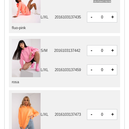
informieren
-
+
L/XL
2016103137435
fluo-pink
-
+
S/M
2016103137442
-
+
L/XL
2016103137459
rosa
-
+
L/XL
2016103137473