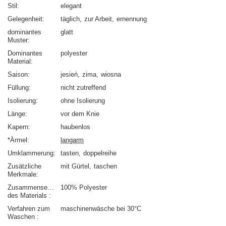
Stil
elegant
Gelegenheit
täglich
zur Arbeit
ernennung
dominantes
glatt
Muster
Dominantes
polyester
Material
Saison
jesień
zima
wiosna
Füllung
nicht zutreffend
Isolierung
ohne Isolierung
Länge
vor dem Knie
Kapern
haubenlos
*Ärmel
langarm
Umklammerung
tasten
doppelreihe
Zusätzliche
mit Gürtel
taschen
Merkmale
Zusammensetzung
100% Polyester
des Materials
Verfahren zum
maschinenwäsche bei 30°C
Waschen