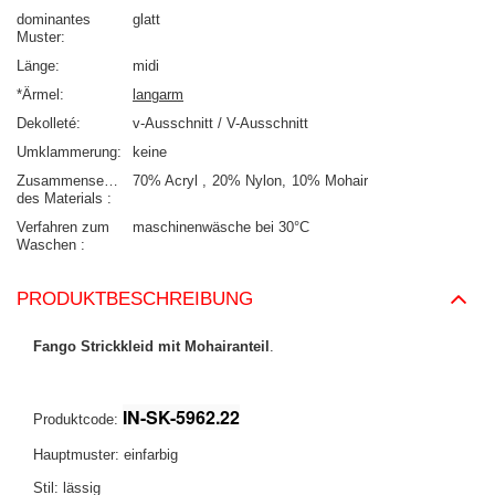
dominantes
glatt
Muster
Länge
midi
*Ärmel
langarm
Dekolleté
v-Ausschnitt / V-Ausschnitt
Umklammerung
keine
Zusammensetzung
70% Acryl
20% Nylon
10% Mohair
des Materials
Verfahren zum
maschinenwäsche bei 30°C
Waschen
PRODUKTBESCHREIBUNG
Fango Strickkleid mit Mohairanteil
.
IN-SK-5962.22
Produktcode:
Hauptmuster: einfarbig
Stil: lässig