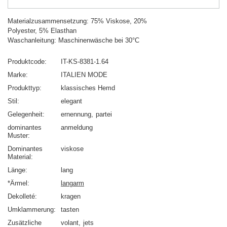
Materialzusammensetzung: 75% Viskose, 20%
Polyester, 5% Elasthan
Waschanleitung: Maschinenwäsche bei 30°C
Produktcode
IT-KS-8381-1.64
Marke
ITALIEN MODE
Produkttyp
klassisches Hemd
Stil
elegant
Gelegenheit
ernennung
partei
dominantes
anmeldung
Muster
Dominantes
viskose
Material
Länge
lang
*Ärmel
langarm
Dekolleté
kragen
Umklammerung
tasten
Zusätzliche
volant
jets