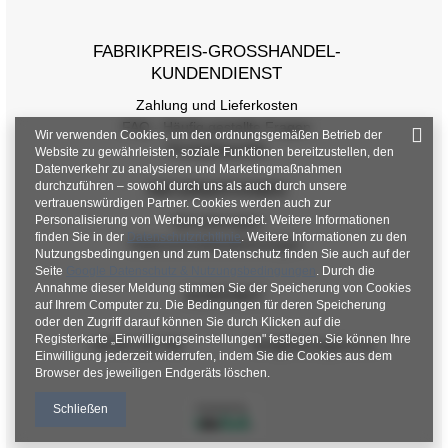
FABRIKPREIS-GROSSHANDEL-K
UNDENDIENST
Zahlung und Lieferkosten
FAQ - Häufig gestellte Fragen
Wir verwenden Cookies, um den ordnungsgemäßen Betrieb der
Rückgabepolitik
Website zu gewährleisten, soziale Funktionen bereitzustellen, den
Datenverkehr zu analysieren und Marketingmaßnahmen
durchzuführen – sowohl durch uns als auch durch unsere
INFORMATIONEN
vertrauenswürdigen Partner. Cookies werden auch zur
Personalisierung von Werbung verwendet. Weitere Informationen
Verordnungen
finden Sie in der
Datenschutzrichtlinie
. Weitere Informationen zu den
Datenschutzbestimmungen
Nutzungsbedingungen und zum Datenschutz finden Sie auch auf der
Seite
Google Datenschutz & Nutzungsbedingungen
. Durch die
Annahme dieser Meldung stimmen Sie der Speicherung von Cookies
KONTAKT
auf Ihrem Computer zu. Die Bedingungen für deren Speicherung
oder den Zugriff darauf können Sie durch Klicken auf die
Registerkarte „Einwilligungseinstellungen" festlegen. Sie können Ihre
+48 601 547 740
hurt@factoryprice.eu
Einwilligung jederzeit widerrufen, indem Sie die Cookies aus dem
Browser des jeweiligen Endgeräts löschen.
Schließen