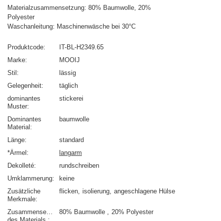
Materialzusammensetzung: 80% Baumwolle, 20%
Polyester
Waschanleitung: Maschinenwäsche bei 30°C
Produktcode
IT-BL-H2349.65
Marke
MOOIJ
Stil
lässig
Gelegenheit
täglich
dominantes
stickerei
Muster
Dominantes
baumwolle
Material
Länge
standard
*Ärmel
langarm
Dekolleté
rundschreiben
Umklammerung
keine
Zusätzliche
flicken
isolierung
angeschlagene Hülse
Merkmale
Zusammensetzung
80% Baumwolle
20% Polyester
des Materials