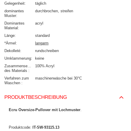
Gelegenheit
täglich
dominantes
durchbrochen
streifen
Muster
Dominantes
acryl
Material
Länge
standard
*Ärmel
langarm
Dekolleté
rundschreiben
Umklammerung
keine
Zusammensetzung
100% Acryl
des Materials
Verfahren zum
maschinenwäsche bei 30°C
Waschen
PRODUKTBESCHREIBUNG
Ecru Oversize-Pullover mit Lochmuster
.
Produktcode:
IT-SW-93115.13