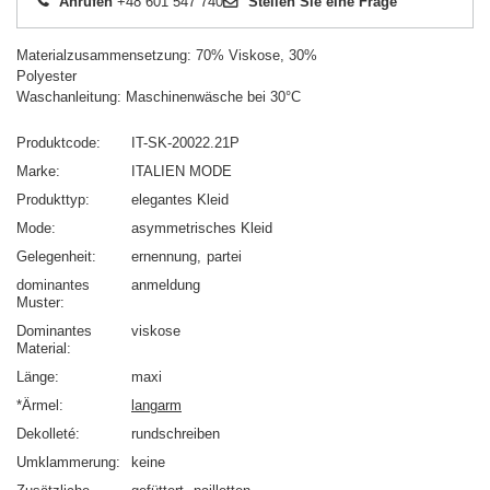
Anrufen
+48 601 547 740
Stellen Sie eine Frage
Materialzusammensetzung: 70% Viskose, 30%
Polyester
Waschanleitung: Maschinenwäsche bei 30°C
Produktcode
IT-SK-20022.21P
Marke
ITALIEN MODE
Produkttyp
elegantes Kleid
Mode
asymmetrisches Kleid
Gelegenheit
ernennung
partei
dominantes
anmeldung
Muster
Dominantes
viskose
Material
Länge
maxi
*Ärmel
langarm
Dekolleté
rundschreiben
Umklammerung
keine