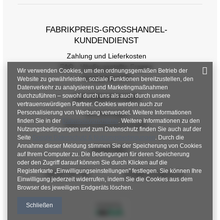
FABRIKPREIS-GROSSHANDEL-K
UNDENDIENST
Zahlung und Lieferkosten
FAQ - Häufig gestellte Fragen
Wir verwenden Cookies, um den ordnungsgemäßen Betrieb der
Rückgabepolitik
Website zu gewährleisten, soziale Funktionen bereitzustellen, den
Datenverkehr zu analysieren und Marketingmaßnahmen
durchzuführen – sowohl durch uns als auch durch unsere
INFORMATIONEN
vertrauenswürdigen Partner. Cookies werden auch zur
Personalisierung von Werbung verwendet. Weitere Informationen
Verordnungen
finden Sie in der
Datenschutzrichtlinie
. Weitere Informationen zu den
Datenschutzbestimmungen
Nutzungsbedingungen und zum Datenschutz finden Sie auch auf der
Seite
Google Datenschutz & Nutzungsbedingungen
. Durch die
Annahme dieser Meldung stimmen Sie der Speicherung von Cookies
KONTAKT
auf Ihrem Computer zu. Die Bedingungen für deren Speicherung
oder den Zugriff darauf können Sie durch Klicken auf die
Registerkarte „Einwilligungseinstellungen" festlegen. Sie können Ihre
+48 601 547 740
hurt@factoryprice.eu
Einwilligung jederzeit widerrufen, indem Sie die Cookies aus dem
Browser des jeweiligen Endgeräts löschen.
Schließen