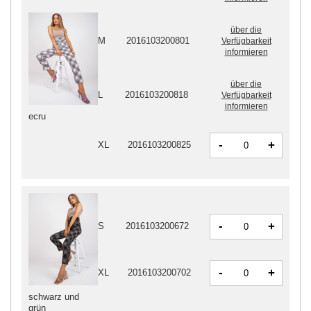
über die
M
2016103200801
Verfügbarkeit
informieren
über die
L
2016103200818
Verfügbarkeit
informieren
ecru
-
+
XL
2016103200825
-
+
S
2016103200672
-
+
XL
2016103200702
schwarz und
grün