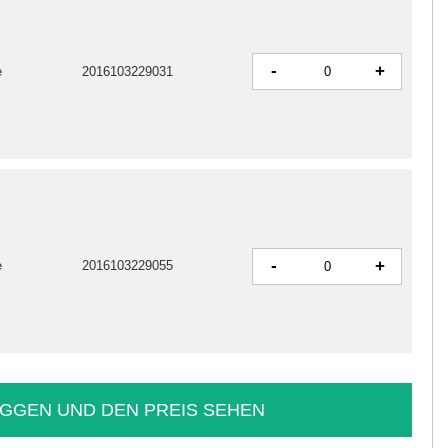
-
+
e
2016103229031
-
+
e
2016103229055
GGEN UND DEN PREIS SEHEN