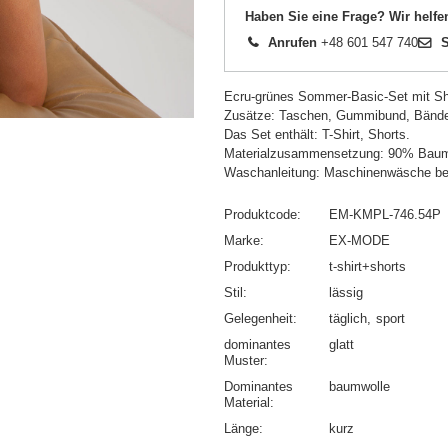
Haben Sie eine Frage? Wir helfe
Anrufen
+48 601 547 740
S
Ecru-grünes Sommer-Basic-Set mit Sh
Zusätze: Taschen, Gummibund, Bände
Das Set enthält: T-Shirt, Shorts.
Materialzusammensetzung: 90% Baum
Waschanleitung: Maschinenwäsche be
Produktcode
EM-KMPL-746.54P
Marke
EX-MODE
Produkttyp
t-shirt+shorts
Stil
lässig
Gelegenheit
täglich
sport
dominantes
glatt
Muster
Dominantes
baumwolle
Material
Länge
kurz