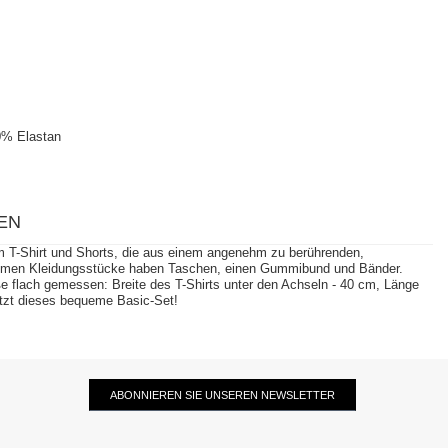
0% Elastan
EN
m T-Shirt und Shorts, die aus einem angenehm zu berührenden,
equemen Kleidungsstücke haben Taschen, einen Gummibund und Bänder.
 flach gemessen: Breite des T-Shirts unter den Achseln - 40 cm, Länge
etzt dieses bequeme Basic-Set!
ABONNIEREN SIE UNSEREN NEWSLETTER