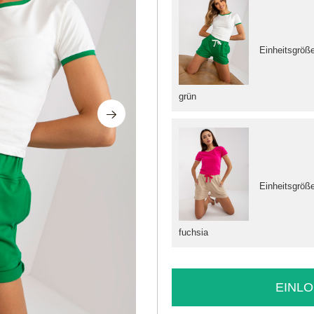
Einheitsgröß
grün
Einheitsgröß
fuchsia
EINLO