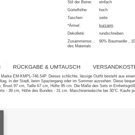
Stil der Beine
einfach
Gürtelhöhe
hoch
Taschen
seite
*Ärmel
kurzarm
Dekolleté
rundschreiben
Zusammensetzung
90% Baumwolle
1
des Materials
N
RÜCKGABE & UMTAUSCH
VERSANDKOST
Marke EM-KMPL-746.54P. Dieses schlichte, lässige Outfit besteht aus eine
im Alltag, in der Stadt, beim Spaziergang oder im Sommer aussehen. Diese b
Brust 97 cm, Taille 67 cm, Hüfte 95 cm. Die Maße des Sets in Einheitsgröße
 Shorts - 39 cm, Höhe des Bundes - 31 cm. Maschinenwäsche bei 30°C. Kaufe j