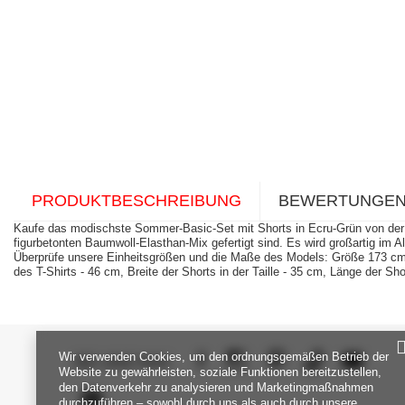
PRODUKTBESCHREIBUNG
BEWERTUNGE
Kaufe das modischste Sommer-Basic-Set mit Shorts in Ecru-Grün von der 
figurbetonten Baumwoll-Elasthan-Mix gefertigt sind. Es wird großartig 
Überprüfe unsere Einheitsgrößen und die Maße des Models: Größe 173 cm, 
des T-Shirts - 46 cm, Breite der Shorts in der Taille - 35 cm, Länge der
Wir verwenden Cookies, um den ordnungsgemäßen Betrieb der
SEI UNS NAH
Website zu gewährleisten, soziale Funktionen bereitzustellen,
den Datenverkehr zu analysieren und Marketingmaßnahmen
durchzuführen – sowohl durch uns als auch durch unsere